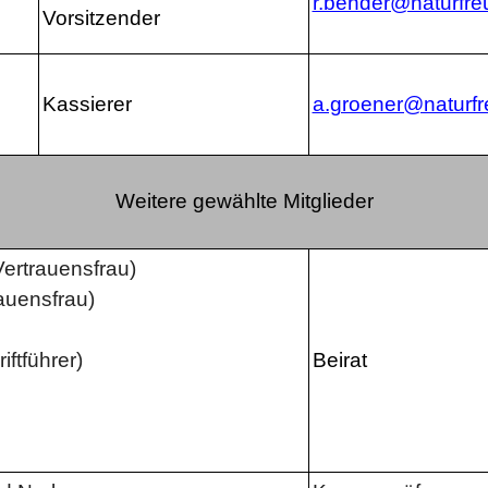
r.bender@naturfre
Vorsitzender
Kassierer
a.groener@naturfr
Weitere gewählte Mitglieder
Vertrauensfrau)
auensfrau)
iftführer)
Beirat