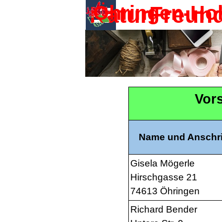
Direkt zum Seiteninhalt
Menü überspringen
Öhringen-Hoh
NaturFreun
Vor
Name und Anschri
Gisela Mögerle
Hirschgasse 21
74613 Öhringen
Richard Bender