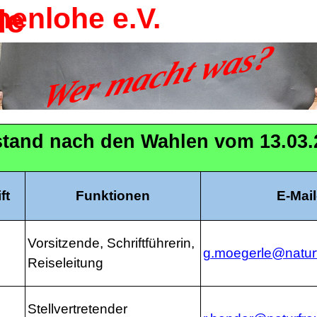
enlohe e.V.
de
Wer macht was?
stand nach den Wahlen vom 13.03.
ft
Funktionen
E-Mai
Vorsitzende, Schriftführerin,
g.moegerle@natur
Reiseleitung
Stellvertretender